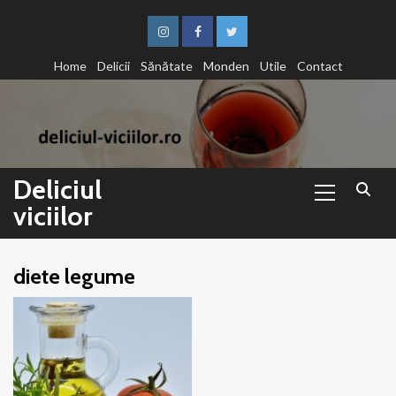
Sari
la
Instagram
Facebook
Twitter
conținut
Home
Delicii
Sănătate
Monden
Utile
Contact
Primary
Deliciul
Menu
viciilor
diete legume