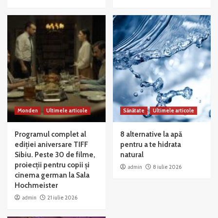
Monden
Ultimele articole
Sănătate
Ultimele articole
Programul complet al
8 alternative la apă
ediției aniversare TIFF
pentru a te hidrata
Sibiu. Peste 30 de filme,
natural
proiecții pentru copii și
admin
8 iulie 2026
cinema german la Sala
Hochmeister
admin
21 iulie 2026