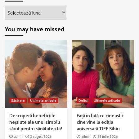
Arhiva
You may have missed
Sănătate
Ultimele articole
Delicii
Ultimele articole
Descoperă beneficiile
Față în față cu cineaștii:
neștiute ale unui simplu
cine vine la ediția
sărut pentru sănătatea ta!
aniversară TIFF Sibiu
admin
2 august 2026
admin
28 iulie 2026