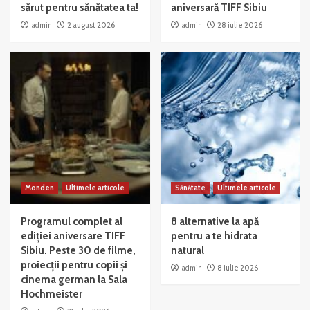
sărut pentru sănătatea ta!
aniversară TIFF Sibiu
admin
2 august 2026
admin
28 iulie 2026
Monden
Ultimele articole
Sănătate
Ultimele articole
Programul complet al
8 alternative la apă
ediției aniversare TIFF
pentru a te hidrata
Sibiu. Peste 30 de filme,
natural
proiecții pentru copii și
admin
8 iulie 2026
cinema german la Sala
Hochmeister