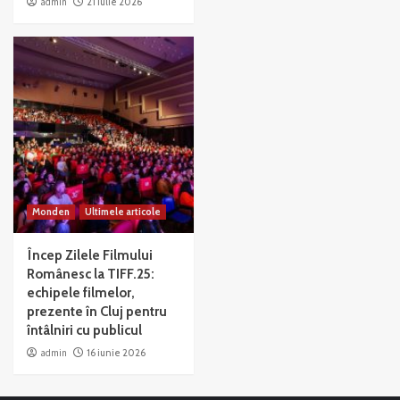
admin
21 iulie 2026
Monden
Ultimele articole
Încep Zilele Filmului
Românesc la TIFF.25:
echipele filmelor,
prezente în Cluj pentru
întâlniri cu publicul
admin
16 iunie 2026