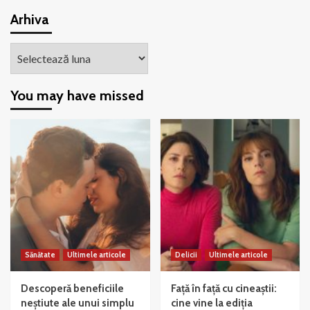
Arhiva
Arhiva
You may have missed
Sănătate
Ultimele articole
Delicii
Ultimele articole
Descoperă beneficiile
Față în față cu cineaștii:
neștiute ale unui simplu
cine vine la ediția