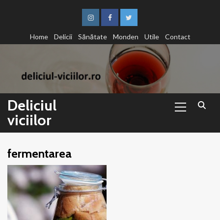
Sari
la
Instagram
Facebook
Twitter
conținut
Home
Delicii
Sănătate
Monden
Utile
Contact
Primary
Deliciul
Menu
viciilor
fermentarea