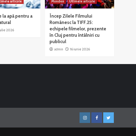
timele articole
Monden
Ultimele articole
e la apă pentru a
Încep Zilele Filmului
atural
Românesc la TIFF.25:
echipele filmelor, prezente
iulie 2026
în Cluj pentru întâlniri cu
publicul
admin
16 iunie 2026
Instagram
Facebook
Twitter