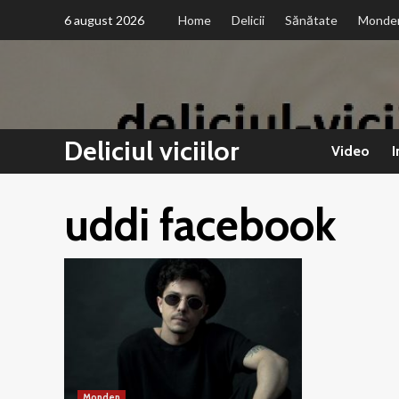
Sari
6 august 2026
Home
Delicii
Sănătate
Monde
la
conținut
Deliciul viciilor
Video
I
uddi facebook
Monden