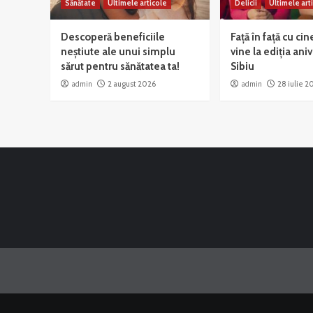
Sănătate
Ultimele articole
Delicii
Ultimele art
Descoperă beneficiile
Față în față cu cin
neștiute ale unui simplu
vine la ediția ani
sărut pentru sănătatea ta!
Sibiu
admin
2 august 2026
admin
28 iulie 2