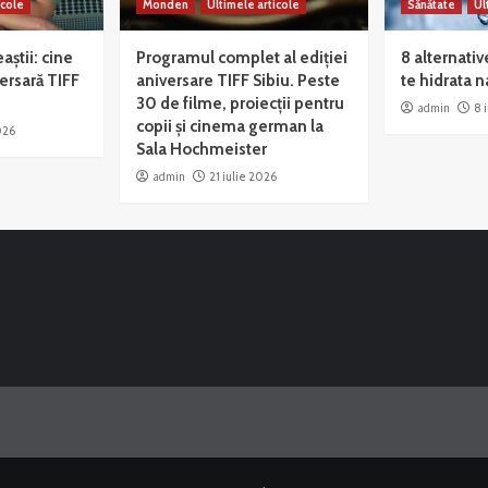
icole
Monden
Ultimele articole
Sănătate
Ul
eaștii: cine
Programul complet al ediției
8 alternativ
versară TIFF
aniversare TIFF Sibiu. Peste
te hidrata n
30 de filme, proiecții pentru
admin
8 
copii și cinema german la
026
Sala Hochmeister
admin
21 iulie 2026