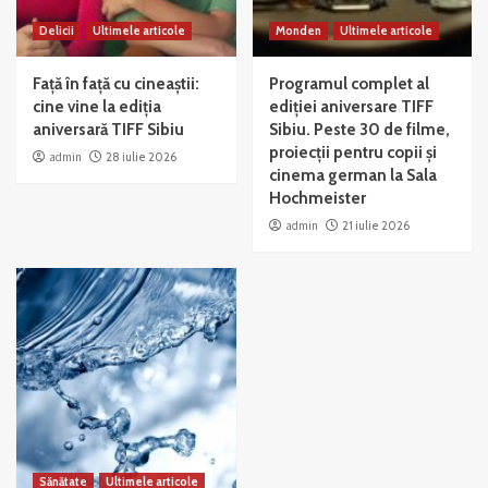
Delicii
Ultimele articole
Monden
Ultimele articole
Față în față cu cineaștii:
Programul complet al
cine vine la ediția
ediției aniversare TIFF
aniversară TIFF Sibiu
Sibiu. Peste 30 de filme,
proiecții pentru copii și
admin
28 iulie 2026
cinema german la Sala
Hochmeister
admin
21 iulie 2026
Sănătate
Ultimele articole