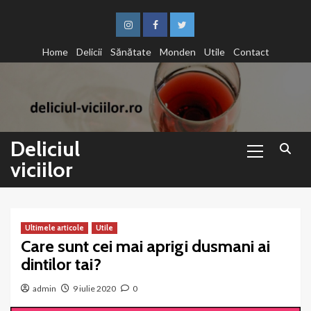
Sari
la
Instagram
Facebook
Twitter
conținut
Home
Delicii
Sănătate
Monden
Utile
Contact
Primary
Deliciul
Menu
viciilor
Ultimele articole
Utile
Care sunt cei mai aprigi dusmani ai
dintilor tai?
admin
9 iulie 2020
0