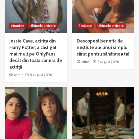
Monden
Ultimele articole
Sănătate
Ultimele articole
Jessie Cave, actrița din
Descoperă beneficiile
Harry Potter, a câștigat
neștiute ale unui simplu
mai mult pe OnlyFans
sărut pentru sănătatea ta!
decât din toată cariera de
admin
2 august 2026
actriță
admin
9 august 2026