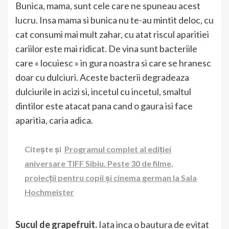
Bunica, mama, sunt cele care ne spuneau acest
lucru. Insa mama si bunica nu te-au mintit deloc, cu
cat consumi mai mult zahar, cu atat riscul aparitiei
cariilor este mai ridicat. De vina sunt bacteriile
care « locuiesc » in gura noastra si care se hranesc
doar cu dulciuri. Aceste bacterii degradeaza
dulciurile in acizi si, incetul cu incetul, smaltul
dintilor este atacat pana cand o gaura isi face
aparitia, caria adica.
Citește și
Programul complet al ediției
aniversare TIFF Sibiu. Peste 30 de filme,
proiecții pentru copii și cinema german la Sala
Hochmeister
Sucul de grapefruit.
Iata inca o bautura de evitat