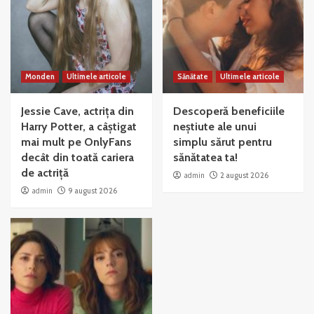
Monden
Ultimele articole
Sănătate
Ultimele articole
Jessie Cave, actrița din
Descoperă beneficiile
Harry Potter, a câștigat
neștiute ale unui
mai mult pe OnlyFans
simplu sărut pentru
decât din toată cariera
sănătatea ta!
de actriță
admin
2 august 2026
admin
9 august 2026