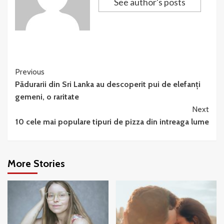
See author's posts
Continue
Previous
Pădurarii din Sri Lanka au descoperit pui de elefanți
Reading
gemeni, o raritate
Next
10 cele mai populare tipuri de pizza din intreaga lume
More Stories