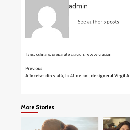
admin
See author's posts
Tags:
culinare
,
preparate craciun
,
retete craciun
Continue
Previous
A încetat din viaţă, la 41 de ani, designerul Virgil 
Reading
More Stories