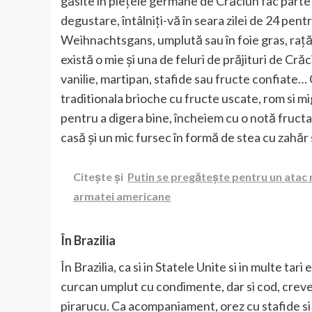
găsite în piețele germane de Crăciun fac parte 
degustare, întâlniți-vă în seara zilei de 24 pent
Weihnachtsgans, umplută sau în foie gras, rață 
există o mie și una de feluri de prăjituri de Cr
vanilie, martipan, stafide sau fructe confiate… 
traditionala brioche cu fructe uscate, rom si m
pentru a digera bine, încheiem cu o notă fructat
casă și un mic fursec în formă de stea cu zahăr
Citește și
Putin se pregătește pentru un atac n
armatei americane
În Brazilia
În Brazilia, ca si in Statele Unite si in multe ta
curcan umplut cu condimente, dar si cod, creveti
pirarucu. Ca acompaniament, orez cu stafide si 