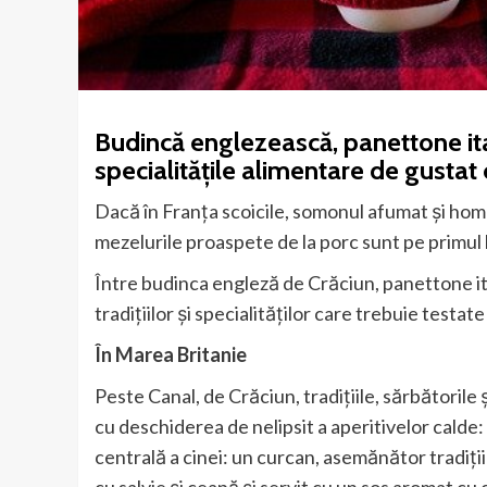
Budincă englezească, panettone ita
specialitățile alimentare de gustat
Dacă în Franța scoicile, somonul afumat și homari
mezelurile proaspete de la porc sunt pe primul
Între budinca engleză de Crăciun, panettone ita
tradițiilor și specialităților care trebuie testate
În Marea Britanie
Peste Canal, de Crăciun, tradițiile, sărbătorile 
cu deschiderea de nelipsit a aperitivelor calde: 
centrală a cinei: un curcan, asemănător tradiți