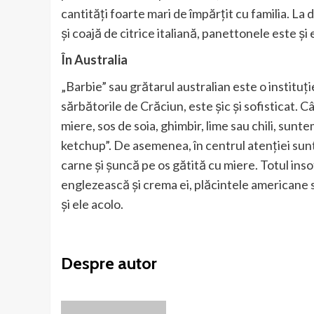
cantități foarte mari de împărțit cu familia. La
și coajă de citrice italiană, panettonele este și 
În Australia
„Barbie” sau grătarul australian este o instituț
sărbătorile de Crăciun, este șic și sofisticat. Câ
miere, sos de soia, ghimbir, lime sau chili, sun
ketchup”. De asemenea, în centrul atenției sunt
carne și șuncă pe os gătită cu miere. Totul insoti
englezească și crema ei, plăcintele americane s
și ele acolo.
Despre autor