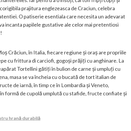
anterelles. Iar pentru a o însoți, cartofi fripți copți și
 incorigibila prajitura englezeasca de Craciun, celebra
atentiei. O patiserie esentiala care necesita un adevarat
e va incanta papilele gustative ale celor mai pretentiosi
!
oș Crăciun, în Italia, fiecare regiune și oraș are propriile
cepe cu frittura di carciofi, gogoși prăjiți cu anghinare. La
neapărat Tortellini gătiți în bulion de carne și umpluți cu
na, masa se va încheia cu o bucată de tort italian de
ructe de iarnă, în timp ce în Lombardia și Veneto,
 în formă de cupolă umplută cu stafide, fructe confiate și
ntru hrană durabilă