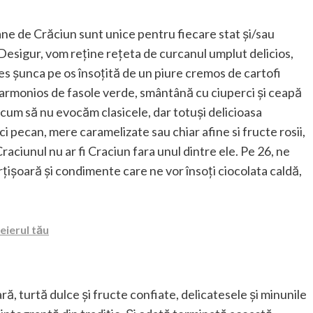
ricane de Crăciun sunt unice pentru fiecare stat și/sau
or. Desigur, vom reține rețeta de curcanul umplut delicios,
les șunca pe os însoțită de un piure cremos de cartofi
 armonios de fasole verde, smântână cu ciuperci și ceapă
, cum să nu evocăm clasicele, dar totuși delicioasa
i pecan, mere caramelizate sau chiar afine si fructe rosii,
Craciunul nu ar fi Craciun fara unul dintre ele. Pe 26, ne
țișoară și condimente care ne vor însoți ciocolata caldă,
eierul tău
ră, turtă dulce și fructe confiate, delicatesele și minunile