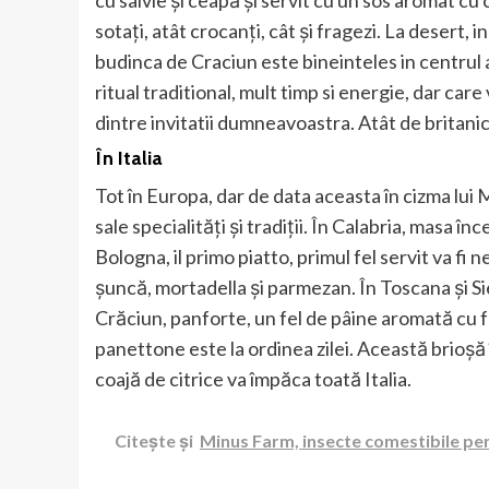
cu salvie și ceapă și servit cu un sos aromat cu ch
sotați, atât crocanți, cât și fragezi. La desert,
budinca de Craciun este bineinteles in centrul 
ritual traditional, mult timp si energie, dar car
dintre invitatii dumneavoastra. Atât de britanic
În Italia
Tot în Europa, dar de data aceasta în cizma lui M
sale specialități și tradiții. În Calabria, masa în
Bologna, il primo piatto, primul fel servit va fi 
șuncă, mortadella și parmezan. În Toscana și Sie
Crăciun, panforte, un fel de pâine aromată cu f
panettone este la ordinea zilei. Această brioșă
coajă de citrice va împăca toată Italia.
Citește și
Minus Farm, insecte comestibile pe