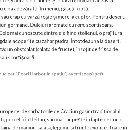
integrantă din tradiție. Și odată terminată această
ru cina adevărată. În meniu, gâscă friptă,
sau crap cu varză roșie și mere la cuptor. Pentru desert,
ăciun germane. Dulciuri aromate cu rom, scortisoara,
Cele mai cunoscute dintre ele fiind stollenul, o prajitura
igdale acoperite cu zahar pudra. Întotdeauna la desert,
ă: un obstsalat (salata de fructe), însoțit de frișca de
 sau scorțișoară.
uclear "Pearl Harbor în spațiu", avertizează șeful
ri europene, de sarbatorile de Craciun gasim traditionalul
, purcel fript leitao, sau mai rar pește in lapte de cocos
faina de manioc, salata, legume si fructe exotice. Toate în