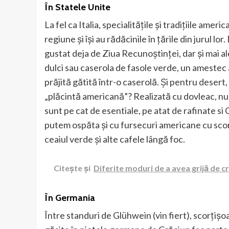
În Statele Unite
La fel ca Italia, specialitățile și tradițiile ame
regiune și își au rădăcinile în țările din jurul l
gustat deja de Ziua Recunoștinței, dar și mai a
dulci sau caserola de fasole verde, un amestec
prăjită gătită într-o caserolă. Și pentru desert
„plăcintă americană”? Realizată cu dovleac, nuc
sunt pe cat de esentiale, pe atat de rafinate si 
putem ospăta și cu fursecuri americane cu scor
ceaiul verde și alte cafele lângă foc.
Citește și
Diferite moduri de a avea grijă de cr
În Germania
Între standuri de Glühwein (vin fiert), scorțișoa