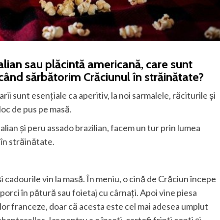
lian sau plăcintă americană, care sunt
 când sărbătorim Crăciunul în străinătate?
i sunt esențiale ca aperitiv, la noi sarmalele, răciturile și
 loc de pus pe masă.
lian și peru assado brazilian, facem un tur prin lumea
 în străinătate.
și cadourile vin la masă. În meniu, o cină de Crăciun începe
porci în pătură sau foietaj cu cârnați. Apoi vine piesa
ilor franceze, doar că acesta este cel mai adesea umplut