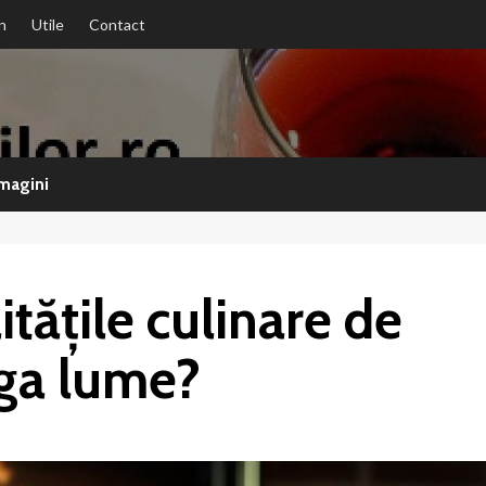
n
Utile
Contact
magini
itățile culinare de
aga lume?