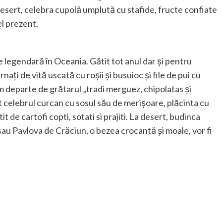
 desert, celebra cupolă umplută cu stafide, fructe confiate
el prezent.
ie legendară în Oceania. Gătit tot anul dar și pentru
rnați de vită uscată cu roșii și busuioc și file de pui cu
tem departe de grătarul „tradi merguez, chipolatas și
 celebrul curcan cu sosul său de merișoare, plăcinta cu
t de cartofi copti, sotati si prajiti. La desert, budinca
au Pavlova de Crăciun, o bezea crocantă și moale, vor fi