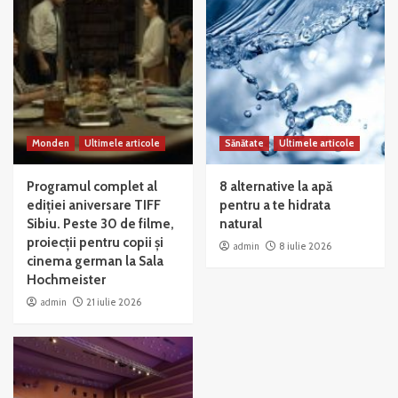
Monden
Ultimele articole
Sănătate
Ultimele articole
Programul complet al
8 alternative la apă
ediției aniversare TIFF
pentru a te hidrata
Sibiu. Peste 30 de filme,
natural
proiecții pentru copii și
admin
8 iulie 2026
cinema german la Sala
Hochmeister
admin
21 iulie 2026