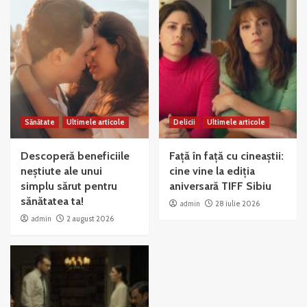
Sănătate
Ultimele articole
Delicii
Ultimele articole
Descoperă beneficiile
Față în față cu cineaștii:
neștiute ale unui
cine vine la ediția
simplu sărut pentru
aniversară TIFF Sibiu
sănătatea ta!
admin
28 iulie 2026
admin
2 august 2026