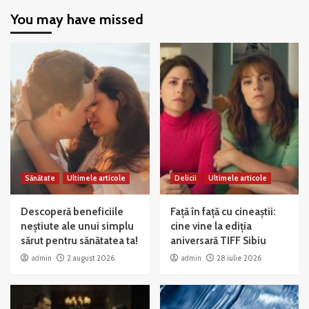
You may have missed
Sănătate
Ultimele articole
Delicii
Ultimele articole
Descoperă beneficiile
Față în față cu cineaștii:
neștiute ale unui simplu
cine vine la ediția
sărut pentru sănătatea ta!
aniversară TIFF Sibiu
admin
2 august 2026
admin
28 iulie 2026