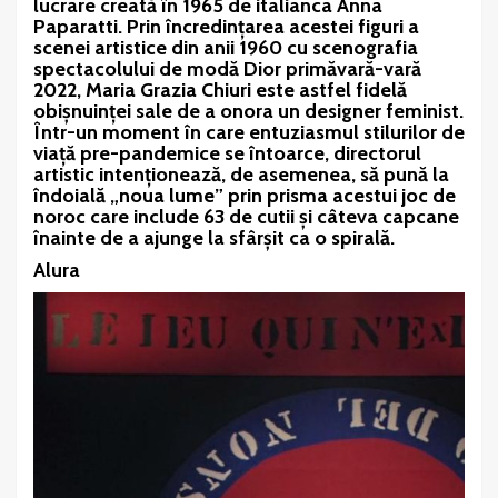
lucrare creată în 1965 de italianca Anna
Paparatti. Prin încredințarea acestei figuri a
scenei artistice din anii 1960 cu scenografia
spectacolului de modă Dior primăvară-vară
2022, Maria Grazia Chiuri este astfel fidelă
obișnuinței sale de a onora un designer feminist.
Î
ntr-un moment în care entuziasmul stilurilor de
viață pre-pandemice se întoarce, directorul
artistic intenționează, de asemenea, să pună la
îndoială „noua lume” prin prisma acestui joc de
noroc care include 63 de cutii și câteva capcane
înainte de a ajunge la sfârșit ca o spirală.
Alura