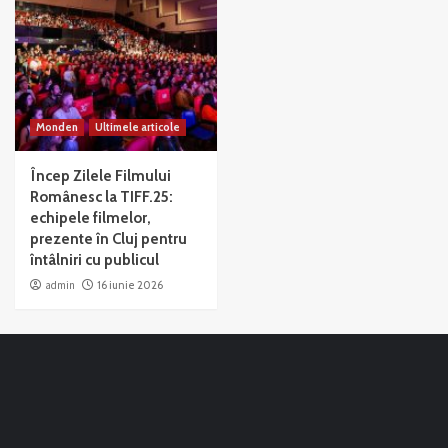
Monden
Ultimele articole
Încep Zilele Filmului
Românesc la TIFF.25:
echipele filmelor,
prezente în Cluj pentru
întâlniri cu publicul
admin
16 iunie 2026