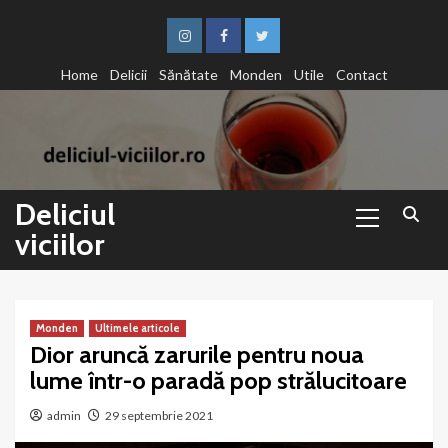
Sari
la
Instagram
Facebook
Twitter
conținut
Home
Delicii
Sănătate
Monden
Utile
Contact
Primary
Deliciul
Menu
viciilor
Monden
Ultimele articole
Dior aruncă zarurile pentru noua
lume într-o paradă pop strălucitoare
admin
29 septembrie 2021