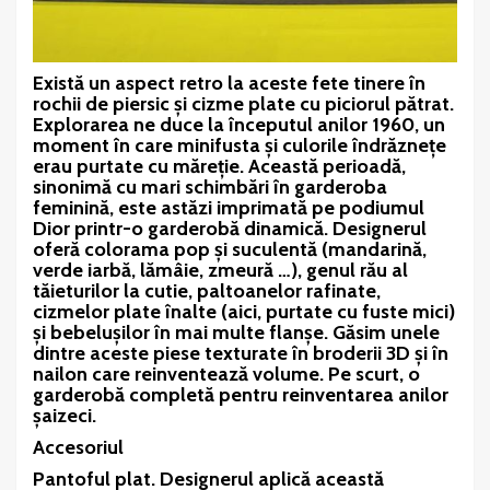
Există un aspect retro la aceste fete tinere în
rochii de piersic și cizme plate cu piciorul pătrat.
Explorarea ne duce la începutul anilor 1960, un
moment în care minifusta și culorile îndrăznețe
erau purtate cu măreție. Această perioadă,
sinonimă cu mari schimbări în garderoba
feminină, este astăzi imprimată pe podiumul
Dior printr-o garderobă dinamică. Designerul
oferă colorama pop și suculentă (mandarină,
verde iarbă, lămâie, zmeură …), genul rău al
tăieturilor la cutie, paltoanelor rafinate,
cizmelor plate înalte (aici, purtate cu fuste mici)
și bebelușilor în mai multe flanșe. Găsim unele
dintre aceste piese texturate în broderii 3D și în
nailon care reinventează volume. Pe scurt, o
garderobă completă pentru reinventarea anilor
șaizeci.
Accesoriul
Pantoful plat. Designerul aplică această