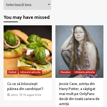
Arhiva
You may have missed
Delicii
Ultimele articole
Monden
Ultimele articole
Cu ce să înlocuiești
Jessie Cave, actrița din
pâinea din sandvișuri?
Harry Potter, a câștigat
mai mult pe OnlyFans
admin
10 august 2026
decât din toată cariera de
actriță