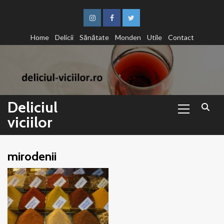
Sari
la
Instagram
Facebook
Twitter
conținut
Home
Delicii
Sănătate
Monden
Utile
Contact
Primary
Deliciul
Menu
viciilor
mirodenii