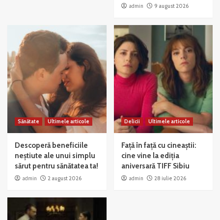
admin
9 august 2026
Sănătate
Ultimele articole
Delicii
Ultimele articole
Descoperă beneficiile
Față în față cu cineaștii:
neștiute ale unui simplu
cine vine la ediția
sărut pentru sănătatea ta!
aniversară TIFF Sibiu
admin
2 august 2026
admin
28 iulie 2026