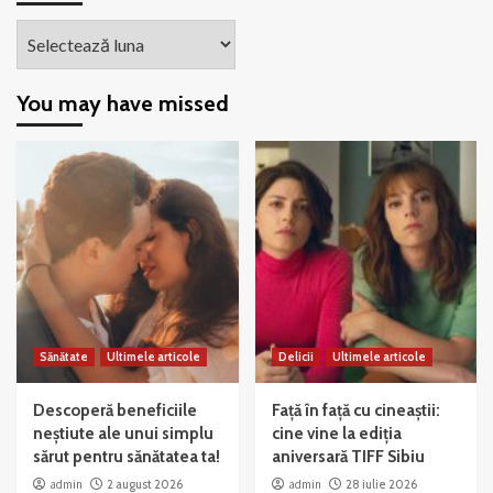
Arhiva
You may have missed
Sănătate
Ultimele articole
Delicii
Ultimele articole
Descoperă beneficiile
Față în față cu cineaștii:
neștiute ale unui simplu
cine vine la ediția
sărut pentru sănătatea ta!
aniversară TIFF Sibiu
admin
2 august 2026
admin
28 iulie 2026