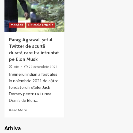
Monden
Ultimele articole
Parag Agrawal, șeful
Twitter de scurtă
durată care l-a înfruntat
pe Elon Musk
admin
29 octombrie 2022
Inginerul indian a fost ales
în noiembrie 2021 de către
fondatorul rețelei Jack
Dorsey pentru a-i urma.
Demis de Elon...
Read More
Arhiva