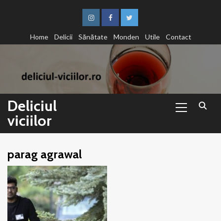
Sari
la
Instagram
Facebook
Twitter
conținut
Home
Delicii
Sănătate
Monden
Utile
Contact
Primary
Deliciul
Menu
viciilor
parag agrawal