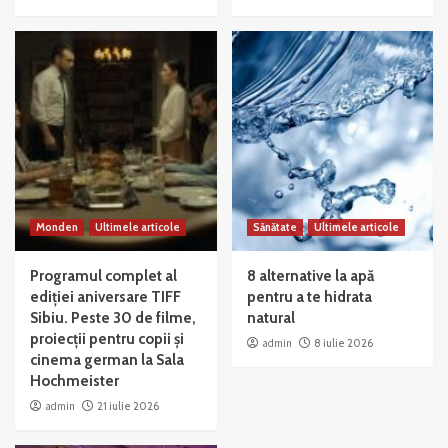
Monden
Ultimele articole
Sănătate
Ultimele articole
Programul complet al
8 alternative la apă
ediției aniversare TIFF
pentru a te hidrata
Sibiu. Peste 30 de filme,
natural
proiecții pentru copii și
admin
8 iulie 2026
cinema german la Sala
Hochmeister
admin
21 iulie 2026