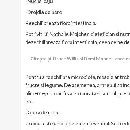
-Nucile caju
-Drojdia de bere
Reechilibreaza flora intestinala.
Potrivit lui Nathalie Majcher, dietetician si nut
dezechilibreaza flora intestinala, ceea ce ne d
Citește și
Bruce Willis si Demi Moore – care es
Pentru a reechilibra microbiota, mesele ar trebu
fructe si legume. De asemenea, ar trebui sa in
alimente, cum ar fi varza murata si iaurtul, prec
etc.
O cura de crom.
Cromul este un oligoelement esential. Se crede c