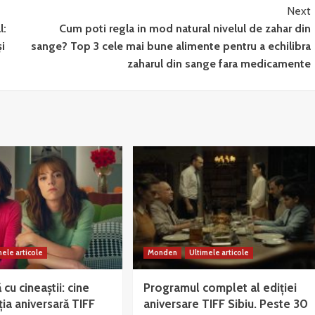
Next
l:
Cum poti regla in mod natural nivelul de zahar din
și
sange? Top 3 cele mai bune alimente pentru a echilibra
zaharul din sange fara medicamente
mele articole
Monden
Ultimele articole
ă cu cineaștii: cine
Programul complet al ediției
ția aniversară TIFF
aniversare TIFF Sibiu. Peste 30