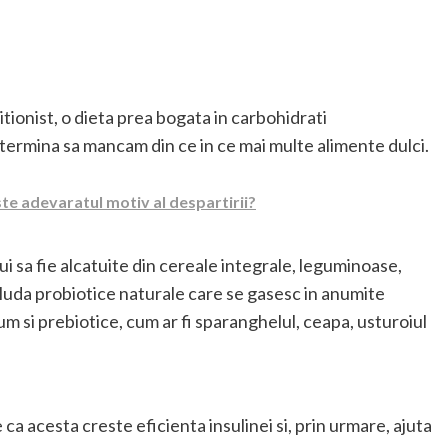
ritionist, o dieta prea bogata in carbohidrati
etermina sa mancam din ce in ce mai multe alimente dulci.
te adevaratul motiv al despartirii?
i sa fie alcatuite din cereale integrale, leguminoase,
cluda probiotice naturale care se gasesc in anumite
um si prebiotice, cum ar fi sparanghelul, ceapa, usturoiul
a acesta creste eficienta insulinei si, prin urmare, ajuta