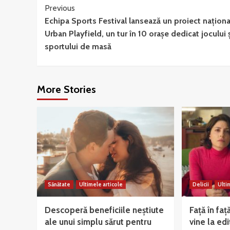
Continue
Previous
Echipa Sports Festival lansează un proiect naționa
Reading
Urban Playfield, un tur în 10 orașe dedicat jocului 
sportului de masă
More Stories
Sănătate
Ultimele articole
Delicii
Ulti
Descoperă beneficiile neștiute
Față în faț
ale unui simplu sărut pentru
vine la edi