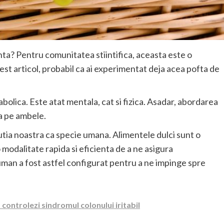
a? Pentru comunitatea stiintifica, aceasta este o
est articol, probabil ca ai experimentat deja acea pofta de
abolica. Este atat mentala, cat si fizica. Asadar, abordarea
a pe ambele.
utia noastra ca specie umana. Alimentele dulci sunt o
 modalitate rapida si eficienta de a ne asigura
 uman a fost astfel configurat pentru a ne impinge spre
 controlezi sindromul colonului iritabil