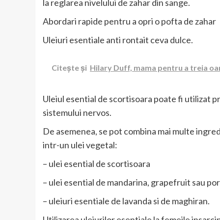
la reglarea nivelului de zahar din sange.
Abordari rapide pentru a opri o pofta de zahar
Uleiuri esentiale anti rontait ceva dulce.
Citește și
Hilary Duff, mama pentru a treia oa
Uleiul esential de scortisoara poate fi utilizat 
sistemului nervos.
De asemenea, se pot combina mai multe ingredie
intr-un ulei vegetal:
– ulei esential de scortisoara
– ulei esential de mandarina, grapefruit sau po
– uleiuri esentiale de lavanda si de maghiran.
Utilizarea uleiurilor esentiale la femeile insarci