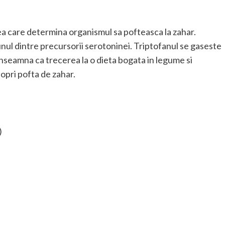
a care determina organismul sa pofteasca la zahar.
unul dintre precursorii serotoninei. Triptofanul se gaseste
inseamna ca trecerea la o dieta bogata in legume si
opri pofta de zahar.
)