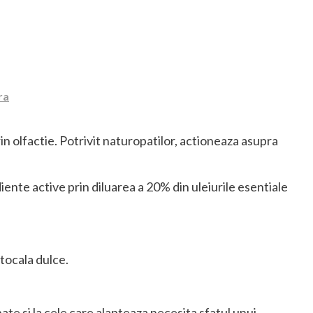
ra
prin olfactie. Potrivit naturopatilor, actioneaza asupra
nte active prin diluarea a 20% din uleiurile esentiale
rtocala dulce.
nate si la cele care alapteaza necesita sfatul unui