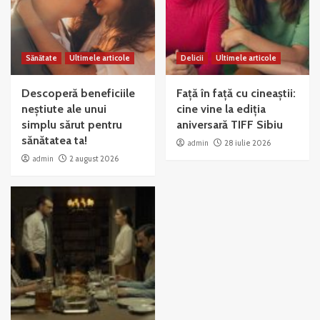
Sănătate
Ultimele articole
Delicii
Ultimele articole
Descoperă beneficiile
Față în față cu cineaștii:
neștiute ale unui
cine vine la ediția
simplu sărut pentru
aniversară TIFF Sibiu
sănătatea ta!
admin
28 iulie 2026
admin
2 august 2026