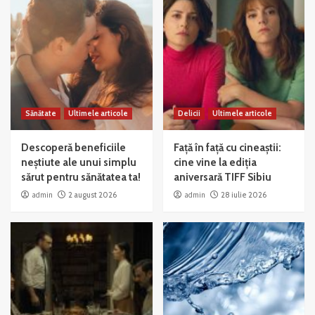
Sănătate
Ultimele articole
Delicii
Ultimele articole
Descoperă beneficiile
Față în față cu cineaștii:
neștiute ale unui simplu
cine vine la ediția
sărut pentru sănătatea ta!
aniversară TIFF Sibiu
admin
2 august 2026
admin
28 iulie 2026