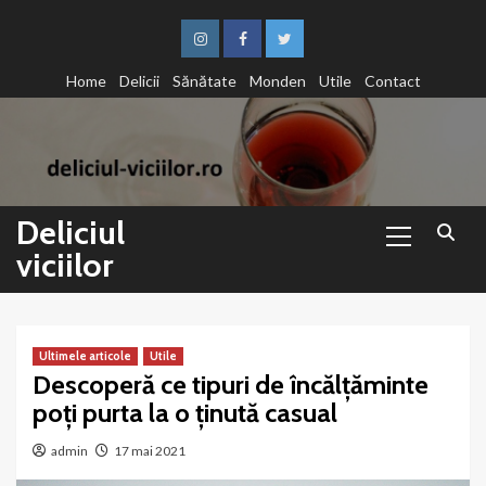
Sari
la
Instagram
Facebook
Twitter
conținut
Home
Delicii
Sănătate
Monden
Utile
Contact
Primary
Deliciul
Menu
viciilor
Ultimele articole
Utile
Descoperă ce tipuri de încălțăminte
poți purta la o ținută casual
admin
17 mai 2021