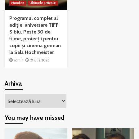
Monden
Ultimele articole
Programul complet al
ediției aniversare TIFF
Sibiu. Peste 30 de
filme, proiecții pentru
copii și cinema german
la Sala Hochmeister
admin
21 iulie 2026
Arhiva
Arhiva
You may have missed