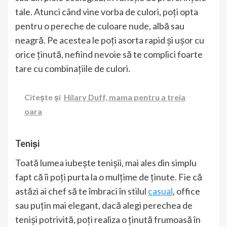
tale. Atunci când vine vorba de culori, poți opta
pentru o pereche de culoare nude, albă sau
neagră. Pe acestea le poți asorta rapid și ușor cu
orice ținută, nefiind nevoie să te complici foarte
tare cu combinațiile de culori.
Citește și
Hilary Duff, mama pentru a treia
oara
Teniși
Toată lumea iubește tenișii, mai ales din simplu
fapt că îi poți purta la o mulțime de ținute. Fie că
astăzi ai chef să te îmbraci în stilul
casual
, office
sau puțin mai elegant, dacă alegi perechea de
teniși potrivită, poți realiza o ținută frumoasă în