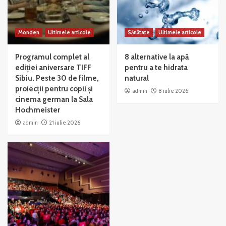
Monden
Ultimele articole
Sănătate
Ultimele articole
Programul complet al
8 alternative la apă
ediției aniversare TIFF
pentru a te hidrata
Sibiu. Peste 30 de filme,
natural
proiecții pentru copii și
admin
8 iulie 2026
cinema german la Sala
Hochmeister
admin
21 iulie 2026