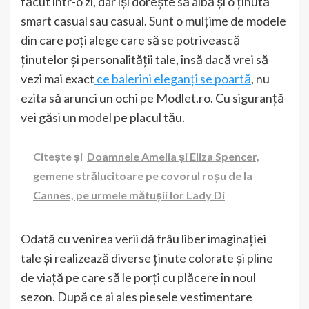
făcut într-o zi, dar își dorește să aibă și o ținută
smart casual sau casual. Sunt o mulțime de modele
din care poți alege care să se potrivească
ținutelor și personalității tale, însă dacă vrei să
vezi mai exact
ce balerini eleganți se poartă
, nu
ezita să arunci un ochi pe Modlet.ro. Cu siguranță
vei găsi un model pe placul tău.
Citește și
Doamnele Amelia și Eliza Spencer,
gemene strălucitoare pe covorul roșu de la
Cannes, pe urmele mătușii lor Lady Di
Odată cu venirea verii dă frâu liber imaginației
tale și realizează diverse ținute colorate și pline
de viață pe care să le porți cu plăcere în noul
sezon. După ce ai ales piesele vestimentare