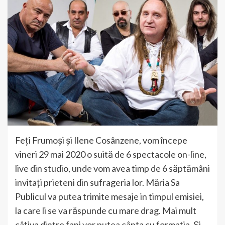
Feți Frumoși și Ilene Cosânzene, vom începe
vineri 29 mai 2020 o suită de 6 spectacole on-line,
live din studio, unde vom avea timp de 6 săptămâni
invitați prieteni din sufrageria lor. Măria Sa
Publicul va putea trimite mesaje in timpul emisiei,
la care li se va răspunde cu mare drag. Mai mult
câțiva dintre fani vor putea cânta cu formația. Și