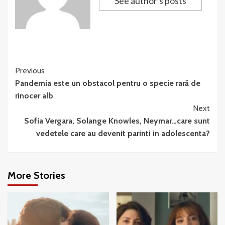
See author's posts
Continue
Previous
Pandemia este un obstacol pentru o specie rară de
Reading
rinocer alb
Next
Sofia Vergara, Solange Knowles, Neymar…care sunt
vedetele care au devenit parinti in adolescenta?
More Stories