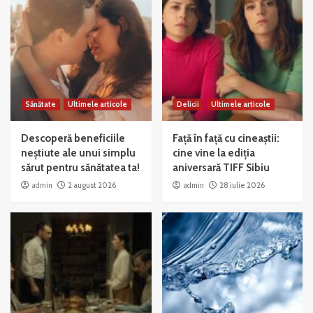
Sănătate
Ultimele articole
Delicii
Ultimele articole
Descoperă beneficiile
Față în față cu cineaștii:
neștiute ale unui simplu
cine vine la ediția
sărut pentru sănătatea ta!
aniversară TIFF Sibiu
admin
2 august 2026
admin
28 iulie 2026