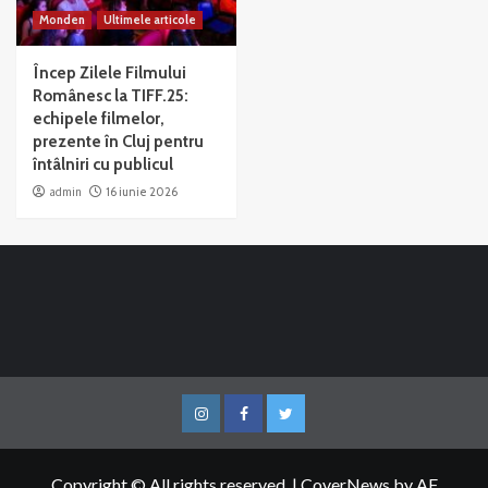
Monden
Ultimele articole
Încep Zilele Filmului
Românesc la TIFF.25:
echipele filmelor,
prezente în Cluj pentru
întâlniri cu publicul
admin
16 iunie 2026
Instagram
Facebook
Twitter
Copyright © All rights reserved.
|
CoverNews
by AF