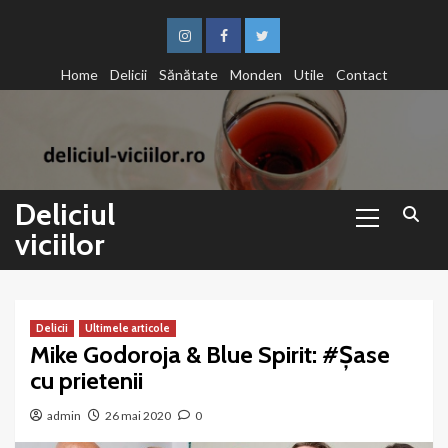
Sari
la
Instagram
Facebook
Twitter
conținut
Home
Delicii
Sănătate
Monden
Utile
Contact
Primary
Deliciul
Menu
viciilor
Delicii
Ultimele articole
Mike Godoroja & Blue Spirit: #Șase
cu prietenii
admin
26 mai 2020
0