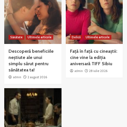
Sănătate
Ultimele articole
Delicii
Ultimele articole
Descoperă beneficiile
Față în față cu cineaștii:
neștiute ale unui
cine vine la ediția
simplu sărut pentru
aniversară TIFF Sibiu
sănătatea ta!
admin
28 iulie 2026
admin
2 august 2026