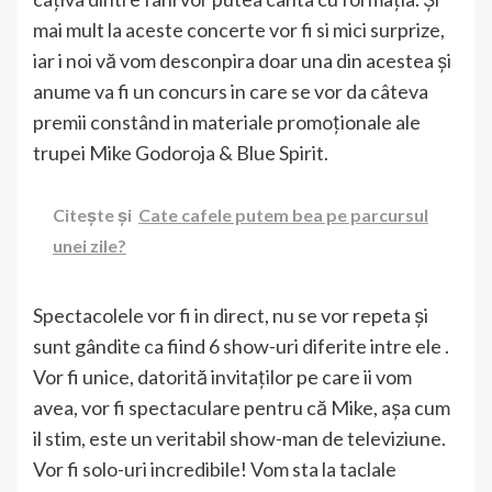
mai mult la aceste concerte vor fi si mici surprize,
iar i noi vă vom desconpira doar una din acestea și
anume va fi un concurs in care se vor da câteva
premii constând in materiale promoționale ale
trupei Mike Godoroja & Blue Spirit.
Citește și
Cate cafele putem bea pe parcursul
unei zile?
Spectacolele vor fi in direct, nu se vor repeta și
sunt gândite ca fiind 6 show-uri diferite intre ele .
Vor fi unice, datorită invitaților pe care ii vom
avea, vor fi spectaculare pentru că Mike, așa cum
il stim, este un veritabil show-man de televiziune.
Vor fi solo-uri incredibile! Vom sta la taclale