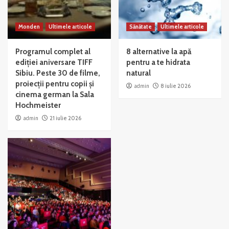
Monden
Ultimele articole
Sănătate
Ultimele articole
Programul complet al
8 alternative la apă
ediției aniversare TIFF
pentru a te hidrata
Sibiu. Peste 30 de filme,
natural
proiecții pentru copii și
admin
8 iulie 2026
cinema german la Sala
Hochmeister
admin
21 iulie 2026