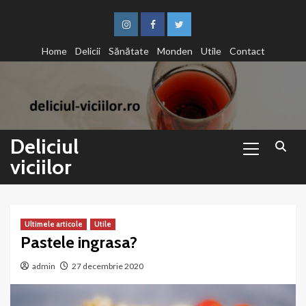
Sari
la
Instagram
Facebook
Twitter
conținut
Home
Delicii
Sănătate
Monden
Utile
Contact
Primary
Deliciul
Menu
viciilor
Ultimele articole
Utile
Pastele ingrasa?
admin
27 decembrie 2020