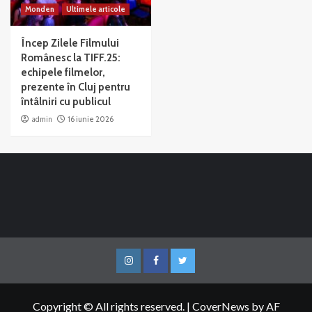
Monden
Ultimele articole
Încep Zilele Filmului
Românesc la TIFF.25:
echipele filmelor,
prezente în Cluj pentru
întâlniri cu publicul
admin
16 iunie 2026
Instagram
Facebook
Twitter
Copyright © All rights reserved.
|
CoverNews
by AF