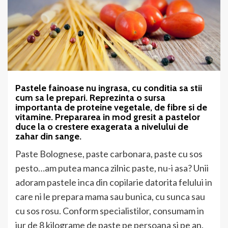
Pastele fainoase nu ingrasa, cu conditia sa stii
cum sa le prepari. Reprezinta o sursa
importanta de proteine vegetale, de fibre si de
vitamine. Prepararea in mod gresit a pastelor
duce la o crestere exagerata a nivelului de
zahar din sange.
Paste Bolognese, paste carbonara, paste cu sos
pesto…am putea manca zilnic paste, nu-i asa? Unii
adoram pastele inca din copilarie datorita felului in
care ni le prepara mama sau bunica, cu sunca sau
cu sos rosu. Conform specialistilor, consumam in
jur de 8 kilograme de paste pe persoana si pe an.