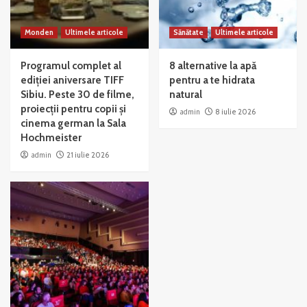
Monden
Ultimele articole
Sănătate
Ultimele articole
Programul complet al
8 alternative la apă
ediției aniversare TIFF
pentru a te hidrata
Sibiu. Peste 30 de filme,
natural
proiecții pentru copii și
admin
8 iulie 2026
cinema german la Sala
Hochmeister
admin
21 iulie 2026