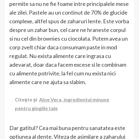
permite sa nu ne fie foame intre principalele mese
ale zilei. Pastele au un continut de 70% de glucide
complexe, altfel spus de zaharuri lente. Este vorba
despre un zahar bun, cel care ne hraneste corpul
si nu cel din brownies cu ciocolata. Putem avea un
corp zvelt chiar daca consumam paste in mod
regulat. Nu exista alimente care ingrasa cu
adevarat, doar daca facem excese si le combinam
cu alimente potrivite, la fel cum nu exista nici
alimente care ne ajuta sa slabim.
Citește și
Aloe Vera, ingredientul minune
pentru gingiile tale
Dar gatitul? Cea mai buna pentru sanatatea este
optiunea al dente. Viteza de asimilare a zaharului