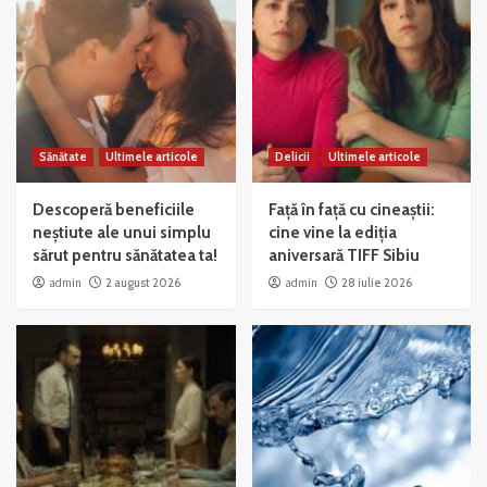
Sănătate
Ultimele articole
Delicii
Ultimele articole
Descoperă beneficiile
Față în față cu cineaștii:
neștiute ale unui simplu
cine vine la ediția
sărut pentru sănătatea ta!
aniversară TIFF Sibiu
admin
2 august 2026
admin
28 iulie 2026