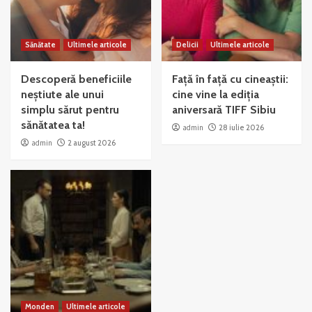
Sănătate
Ultimele articole
Delicii
Ultimele articole
Descoperă beneficiile
Față în față cu cineaștii:
neștiute ale unui
cine vine la ediția
simplu sărut pentru
aniversară TIFF Sibiu
sănătatea ta!
admin
28 iulie 2026
admin
2 august 2026
Monden
Ultimele articole