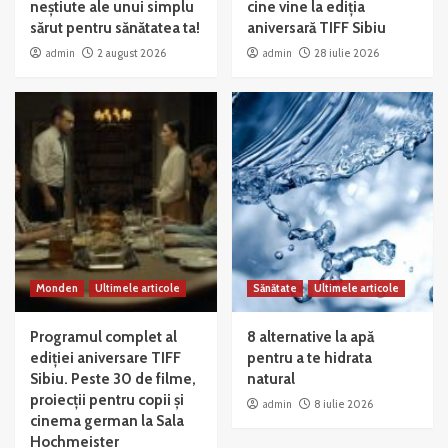
neștiute ale unui simplu
cine vine la ediția
sărut pentru sănătatea ta!
aniversară TIFF Sibiu
admin
2 august 2026
admin
28 iulie 2026
Monden
Ultimele articole
Sănătate
Ultimele articole
Programul complet al
8 alternative la apă
ediției aniversare TIFF
pentru a te hidrata
Sibiu. Peste 30 de filme,
natural
proiecții pentru copii și
admin
8 iulie 2026
cinema german la Sala
Hochmeister