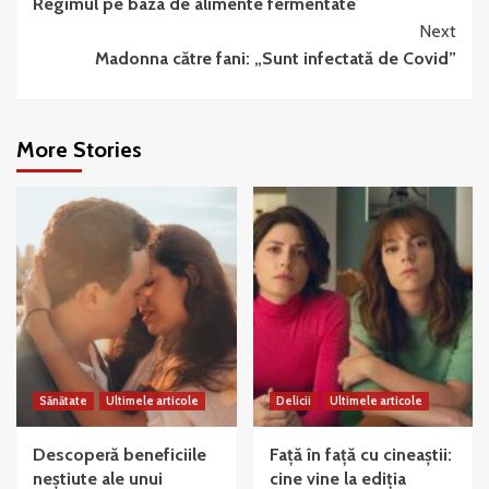
Regimul pe baza de alimente fermentate
Reading
Next
Madonna către fani: „Sunt infectată de Covid”
More Stories
Sănătate
Ultimele articole
Delicii
Ultimele articole
Descoperă beneficiile
Față în față cu cineaștii:
neștiute ale unui
cine vine la ediția