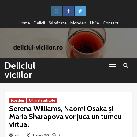
Sari
la
Instagram
Facebook
Twitter
conținut
Home
Delicii
Sănătate
Monden
Utile
Contact
Primary
Deliciul
Menu
viciilor
Monden
Ultimele articole
Serena Williams, Naomi Osaka și
Maria Sharapova vor juca un turneu
virtual
admin
1 mai 2020
0