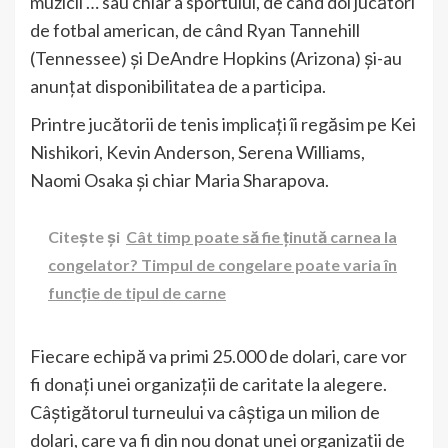
muzicii … sau chiar a sportului, de când doi jucători
de fotbal american, de când Ryan Tannehill
(Tennessee) și DeAndre Hopkins (Arizona) și-au
anunțat disponibilitatea de a participa.
Printre jucătorii de tenis implicați îi regăsim pe Kei
Nishikori, Kevin Anderson, Serena Williams,
Naomi Osaka și chiar Maria Sharapova.
Citește și
Cât timp poate să fie ținută carnea la
congelator? Timpul de congelare poate varia în
funcție de tipul de carne
Fiecare echipă va primi 25.000 de dolari, care vor
fi donați unei organizații de caritate la alegere.
Câștigătorul turneului va câștiga un milion de
dolari, care va fi din nou donat unei organizații de