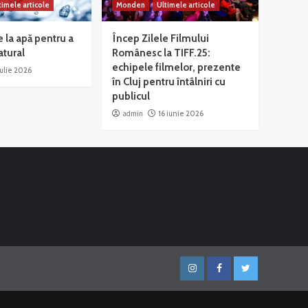
timele articole
Monden
Ultimele articole
e la apă pentru a
Încep Zilele Filmului
atural
Românesc la TIFF.25:
echipele filmelor, prezente
iulie 2026
în Cluj pentru întâlniri cu
publicul
admin
16 iunie 2026
Instagram
Facebook
Twitter