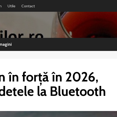
n
Utile
Contact
magini
in în forță în 2026,
detele la Bluetooth