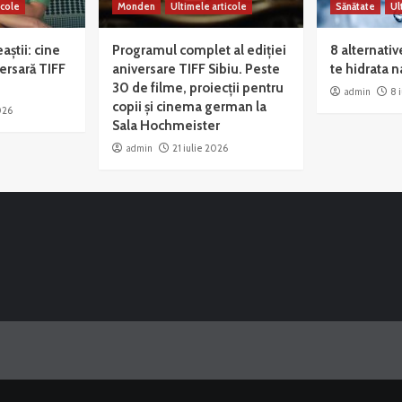
icole
Monden
Ultimele articole
Sănătate
Ul
eaștii: cine
Programul complet al ediției
8 alternativ
versară TIFF
aniversare TIFF Sibiu. Peste
te hidrata n
30 de filme, proiecții pentru
admin
8 
copii și cinema german la
026
Sala Hochmeister
admin
21 iulie 2026