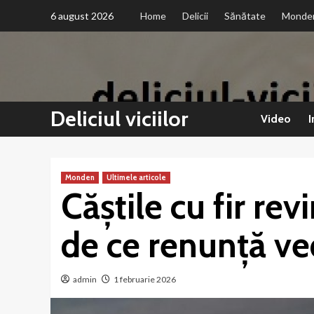
Sari
6 august 2026
Home
Delicii
Sănătate
Monde
la
conținut
Deliciul viciilor
Video
I
Monden
Ultimele articole
Căștile cu fir rev
de ce renunță ve
admin
1 februarie 2026