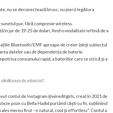
te, nu se deconectează brusc, nu pierzi legătura
ă sunetul pur, fără compresie wireless.
 în jur de 19-25 de dolari, fiind o modalitate ieftină de a
adiațiile Bluetooth/EMF aproape de creier (deși subiectul
ltarea datelor sau de dependența de baterie.
potriva consumului rapid, a bateriilor care se strică și a
le sănătoase de adoptat?
 avut contul de Instagram @wireditgirls, creat în 2021 de
teze poze cu Bella Hadid purtând căști cu fir, subliniind
ales mereu firul – e natural, cool și effortless”. Contul a