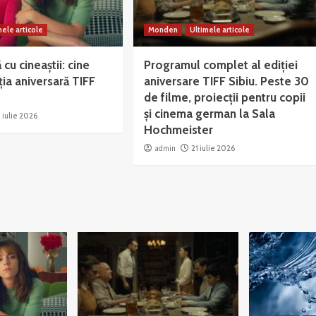
mele articole
Monden
Ultimele articole
ă cu cineaștii: cine
Programul complet al ediției
ția aniversară TIFF
aniversare TIFF Sibiu. Peste 30
de filme, proiecții pentru copii
și cinema german la Sala
 iulie 2026
Hochmeister
admin
21 iulie 2026