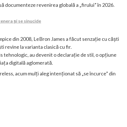
 să documenteze revenirea globală a „firului” în 2026.
enera și se sinucide
 Olimpice din 2008, LeBron James a făcut senzație cu căști
 revine la varianta clasică cu fir.
s tehnologic, au devenit o declarație de stil, o opțiune
viața digitală aglomerată.
wireless, acum mulți aleg intenționat să „se încurce” din