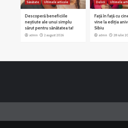
Sănătate
Ultimele articole
Delicii
Ultimele art
Descoperă beneficiile
Față în față cu cin
neștiute ale unui simplu
vine la ediția ani
sărut pentru sănătatea ta!
Sibiu
admin
2 august 2026
admin
28 iulie 2