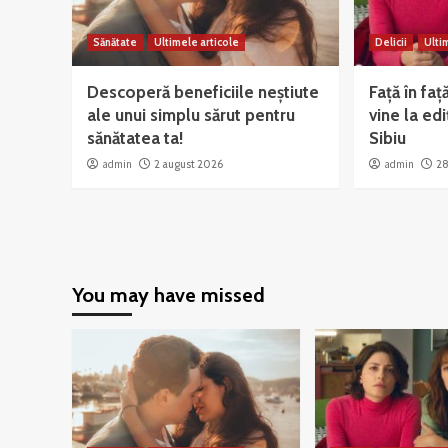
Sănătate
Ultimele articole
Delicii
Ulti
Descoperă beneficiile neștiute
Față în faț
ale unui simplu sărut pentru
vine la edi
sănătatea ta!
Sibiu
admin
2 august 2026
admin
28
You may have missed