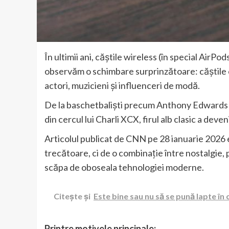
În ultimii ani, căștile wireless (în special AirP
observăm o schimbare surprinzătoare: căștile cu 
actori, muzicieni și influenceri de modă.
De la baschetbaliști precum Anthony Edwards și
din cercul lui Charli XCX, firul alb clasic a deve
Articolul publicat de CNN pe 28 ianuarie 2026
trecătoare, ci de o combinație între nostalgie, p
scăpa de oboseala tehnologiei moderne.
Citește și
Este bine sau nu să se pună lapte în
Printre motivele principale: