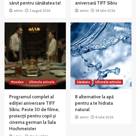
sărut pentru sănătatea ta!
aniversară TIFF Sibiu
admin
2 august 2026
admin
28 iulie 2026
Monden
Ultimele articole
Sănătate
Ultimele articole
Programul complet al
8 alternative la apă
ediției aniversare TIFF
pentru a te hidrata
Sibiu. Peste 30 de filme,
natural
proiecții pentru copii și
admin
8 iulie 2026
cinema german la Sala
Hochmeister