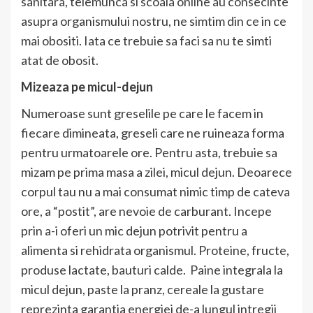
sanitara, telemunca si scoala online au consecinte
asupra organismului nostru, ne simtim din ce in ce
mai obositi. Iata ce trebuie sa faci sa nu te simti
atat de obosit.
Mizeaza pe micul-dejun
Numeroase sunt greselile pe care le facem in
fiecare dimineata, greseli care ne ruineaza forma
pentru urmatoarele ore. Pentru asta, trebuie sa
mizam pe prima masa a zilei, micul dejun. Deoarece
corpul tau nu a mai consumat nimic timp de cateva
ore, a “postit”, are nevoie de carburant. Incepe
prin a-i oferi un mic dejun potrivit pentru a
alimenta si rehidrata organismul. Proteine, fructe,
produse lactate, bauturi calde. Paine integrala la
micul dejun, paste la pranz, cereale la gustare
reprezinta garantia energiei de-a lungul intregii