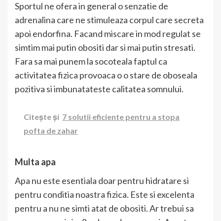
Sportul ne ofera in general o senzatie de
adrenalina care ne stimuleaza corpul care secreta
apoi endorfina. Facand miscare in mod regulat se
simtim mai putin obositi dar si mai putin stresati.
Fara sa mai punem la socoteala faptul ca
activitatea fizica provoaca o o stare de oboseala
pozitiva si imbunatateste calitatea somnului.
Citește și
7 solutii eficiente pentru a stopa
pofta de zahar
Multa apa
Apa nu este esentiala doar pentru hidratare si
pentru conditia noastra fizica. Este si excelenta
pentru a nu ne simti atat de obositi. Ar trebui sa