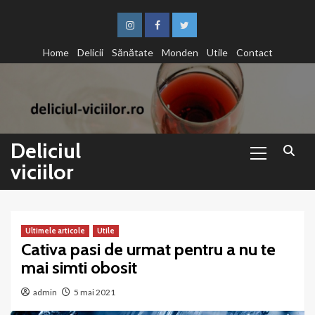
Sari
la
Instagram
Facebook
Twitter
conținut
Home
Delicii
Sănătate
Monden
Utile
Contact
Primary
Deliciul
Menu
viciilor
Ultimele articole
Utile
Cativa pasi de urmat pentru a nu te
mai simti obosit
admin
5 mai 2021