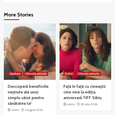
More Stories
Sănătate
Ultimele articole
Delicii
Ultimele articole
Descoperă beneficiile
Față în față cu cineaștii:
neștiute ale unui
cine vine la ediția
simplu sărut pentru
aniversară TIFF Sibiu
sănătatea ta!
admin
28 iulie 2026
admin
2 august 2026