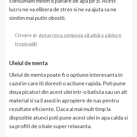
consumam minim 8 pahare de apa pe zi. Acest
lucru ne va elibera de stres si ne va ajuta sa ne
simtim mai putin obositi.
Citește și
Antarctica obișnuia să aibă o pădure
tropicală!
Uleiul de menta
Uleiul de menta poate fi o optiune interesanta in
cazul in care iti doresti o actiune rapida. Poti pune
doua picaturi din acest ulei intr-o batista sau un alt
material si sa il asezi in apropiere de nas pentru
rezultate eficiente. Daca ai mai mult timp la
dispozitie atunci poti pune acest ulei in apa calda si
sa profiti de o baie super relaxanta.