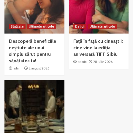
Sănătate
Ultimele articole
Delicii
Ultimele articole
Descoperă beneficiile
Față în față cu cineaștii:
neștiute ale unui
cine vine la ediția
simplu sărut pentru
aniversară TIFF Sibiu
sănătatea ta!
admin
28 iulie 2026
admin
2 august 2026