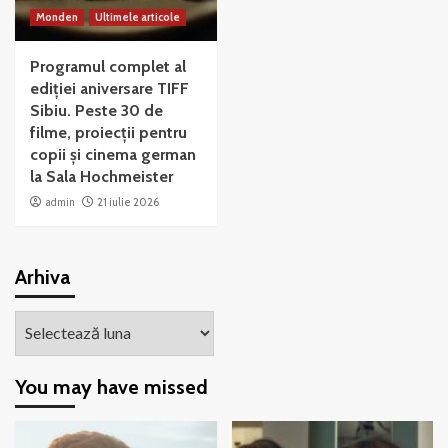
Monden
Ultimele articole
Programul complet al
ediției aniversare TIFF
Sibiu. Peste 30 de
filme, proiecții pentru
copii și cinema german
la Sala Hochmeister
admin
21 iulie 2026
Arhiva
Arhiva
You may have missed