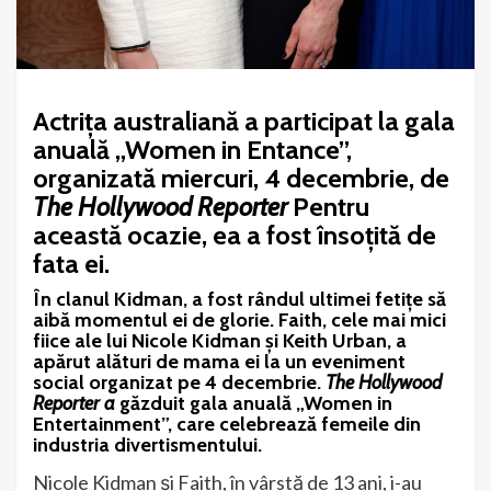
Actriţa australiană a participat la gala
anuală „Women in Entance”,
organizată miercuri, 4 decembrie, de
The Hollywood Reporter
Pentru
această ocazie, ea a fost însoțită de
fata ei.
În clanul Kidman, a fost rândul ultimei fetițe să
aibă momentul ei de glorie. Faith, cele mai mici
fiice ale lui Nicole Kidman și Keith Urban, a
apărut alături de mama ei la un eveniment
social organizat pe 4 decembrie.
The Hollywood
Reporter a
găzduit gala anuală „Women in
Entertainment”, care celebrează femeile din
industria divertismentului.
Nicole Kidman și Faith, în vârstă de 13 ani, i-au