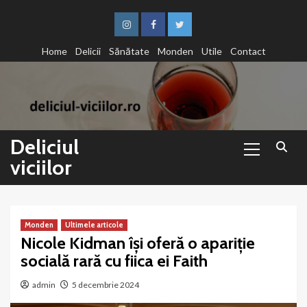
Sari
la
Instagram
Facebook
Twitter
conținut
Home
Delicii
Sănătate
Monden
Utile
Contact
Primary
Deliciul
Menu
viciilor
Monden
Ultimele articole
Nicole Kidman își oferă o apariție
socială rară cu fiica ei Faith
admin
5 decembrie 2024