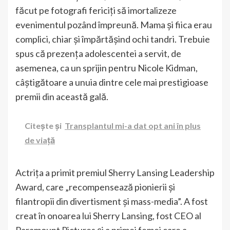
făcut pe fotografi fericiți să imortalizeze
evenimentul pozând împreună. Mama și fiica erau
complici, chiar și împărtășind ochi tandri. Trebuie
spus că prezența adolescentei a servit, de
asemenea, ca un sprijin pentru Nicole Kidman,
câștigătoare a unuia dintre cele mai prestigioase
premii din această gală.
Citește și
Transplantul mi-a dat opt ani în plus
de viață
Actrița a primit premiul Sherry Lansing Leadership
Award, care „recompensează pionierii și
filantropii din divertisment și mass-media”. A fost
creat în onoarea lui Sherry Lansing, fost CEO al
Paramount Pictures și a primei femei care a