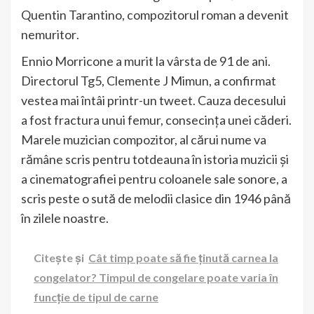
Quentin Tarantino, compozitorul roman a devenit
nemuritor
.
Ennio Morricone a murit la vârsta de 91 de ani.
Directorul Tg5, Clemente J Mimun, a confirmat
vestea mai întâi printr-un tweet.
Cauza decesului
a fost fractura unui femur, consecința unei căderi.
Marele muzician compozitor, al cărui nume va
rămâne scris pentru totdeauna în istoria muzicii și
a cinematografiei pentru coloanele sale sonore, a
scris peste o sută de melodii clasice din 1946 până
în zilele noastre.
Citește și
Cât timp poate să fie ținută carnea la
congelator? Timpul de congelare poate varia în
funcție de tipul de carne