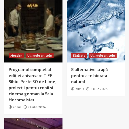
Monden
Ultimele articole
Sănătate
Ultimele articole
Programul complet al
8 alternative la apă
ediției aniversare TIFF
pentru a te hidrata
Sibiu. Peste 30 de filme,
natural
proiecții pentru copii și
admin
8 iulie 2026
cinema german la Sala
Hochmeister
admin
21 iulie 2026