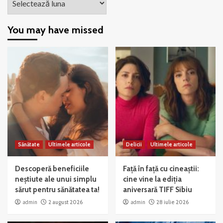
You may have missed
Sănătate
Ultimele articole
Delicii
Ultimele articole
Descoperă beneficiile
Față în față cu cineaștii:
neștiute ale unui simplu
cine vine la ediția
sărut pentru sănătatea ta!
aniversară TIFF Sibiu
admin
2 august 2026
admin
28 iulie 2026