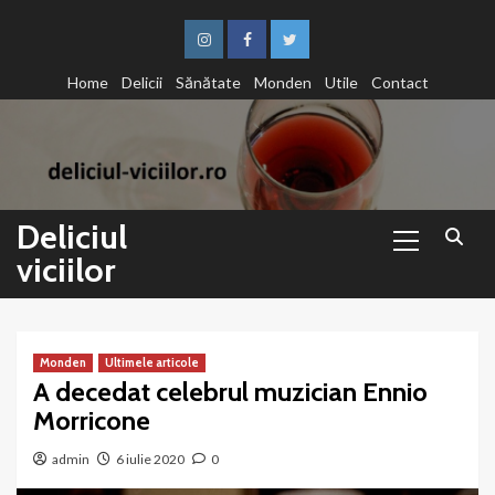
Sari
la
Instagram
Facebook
Twitter
conținut
Home
Delicii
Sănătate
Monden
Utile
Contact
Primary
Deliciul
Menu
viciilor
Monden
Ultimele articole
A decedat celebrul muzician Ennio
Morricone
admin
6 iulie 2020
0