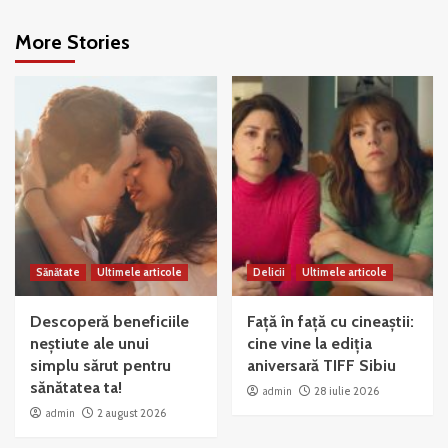
More Stories
Sănătate
Ultimele articole
Delicii
Ultimele articole
Descoperă beneficiile
Față în față cu cineaștii:
neștiute ale unui
cine vine la ediția
simplu sărut pentru
aniversară TIFF Sibiu
sănătatea ta!
admin
28 iulie 2026
admin
2 august 2026