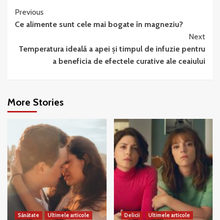
Continue
Previous
Ce alimente sunt cele mai bogate în magneziu?
Reading
Next
Temperatura ideală a apei și timpul de infuzie pentru
a beneficia de efectele curative ale ceaiului
More Stories
Sănătate
Ultimele articole
Delicii
Ultimele articole