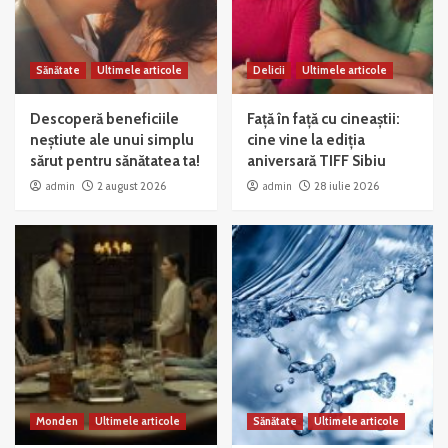
Sănătate
Ultimele articole
Delicii
Ultimele articole
Descoperă beneficiile
Față în față cu cineaștii:
neștiute ale unui simplu
cine vine la ediția
sărut pentru sănătatea ta!
aniversară TIFF Sibiu
admin
2 august 2026
admin
28 iulie 2026
Monden
Ultimele articole
Sănătate
Ultimele articole