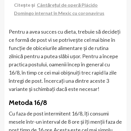
Citește și
Cântărețul de operă Plácido
Domingo internat în Mexic cu coronavirus
Pentru a avea succes cu dieta, trebuie să decideți
ce formă de post vi se potrivește cel mai bine în
funcție de obiceiurile alimentare și de rutina
zilnică pentru a putea slăbi ușor.
Pentru a începe
practica postului, oamenii încep în general cu
16/8, în timp ce cei mai obișnuiți trec rapid la zile
întregi de post.
Încercați una dintre aceste 3
variante și schimbați dacă este necesar!
Metoda 16/8
Cu faza de post intermitent 16/8, îți consumi
mesele într-un interval de 8 ore și îți menții faza de
post timp de 16 ore.Acesta este cel mai simplu