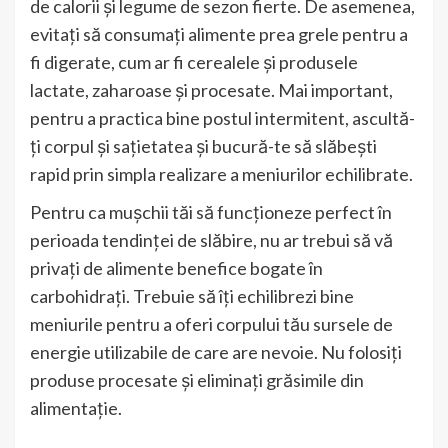
de calorii și legume de sezon fierte.
De asemenea,
evitați să consumați alimente prea grele pentru a
fi digerate, cum ar fi cerealele și produsele
lactate, zaharoase și procesate.
Mai important,
pentru a practica bine postul intermitent, ascultă-
ți corpul și sațietatea și bucură-te să slăbești
rapid prin simpla realizare a meniurilor echilibrate.
Pentru ca mușchii tăi să funcționeze perfect în
perioada tendinței de slăbire, nu ar trebui să vă
privați de alimente benefice bogate în
carbohidrați. Trebuie să îți echilibrezi bine
meniurile pentru a oferi corpului tău sursele de
energie utilizabile de care are nevoie.
Nu folosiți
produse procesate și eliminați grăsimile din
alimentație.