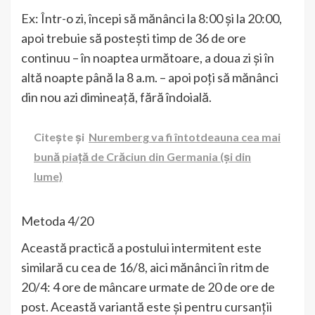
Ex: Într-o zi, începi să mănânci la 8:00 și la 20:00,
apoi trebuie să postești timp de 36 de ore
continuu – în noaptea următoare, a doua zi și în
altă noapte până la 8 a.m. – apoi poți să mănânci
din nou azi dimineață, fără îndoială.
Citește și
Nuremberg va fi întotdeauna cea mai
bună piață de Crăciun din Germania (și din
lume)
Metoda 4/20
Această practică a postului intermitent este
similară cu cea de 16/8, aici mănânci în ritm de
20/4: 4 ore de mâncare urmate de 20 de ore de
post. Această variantă este și pentru cursanții