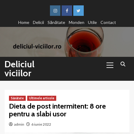
Sari
la
Instagram
Facebook
Twitter
conținut
Home
Delicii
Sănătate
Monden
Utile
Contact
Primary
Deliciul
Menu
viciilor
Sănătate
Ultimele articole
Dieta de post intermitent: 8 ore
pentru a slabi usor
admin
6 iunie 2022