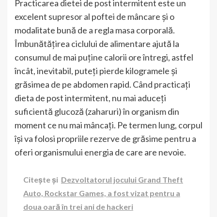
Practicarea dietei de post intermitent este un
excelent supresor al poftei de mâncare și o
modalitate bună de a regla masa corporală.
Îmbunătățirea ciclului de alimentare ajută la
consumul de mai puține calorii ore întregi, astfel
încât, inevitabil, puteți pierde kilogramele și
grăsimea de pe abdomen rapid.
Când practicați
dieta de post intermitent, nu mai aduceți
suficientă glucoză (zaharuri) în organism din
moment ce nu mai mâncați.
Pe termen lung, corpul
își va folosi propriile rezerve de grăsime pentru a
oferi organismului energia de care are nevoie.
Citește și
Dezvoltatorul jocului Grand Theft
Auto, Rockstar Games, a fost vizat pentru a
doua oară în trei ani de hackeri