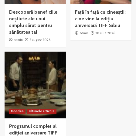
Descoperă beneficiile
Față în față cu cineaștii:
neștiute ale unui
cine vine la ediția
simplu sărut pentru
aniversară TIFF Sibiu
sănătatea ta!
admin
28 iulie 2026
admin
2 august 2026
Monden
Ultimele articole
Programul complet al
ediției aniversare TIFF